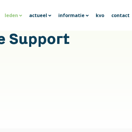
leden
actueel
informatie
kvo
contact
e Support