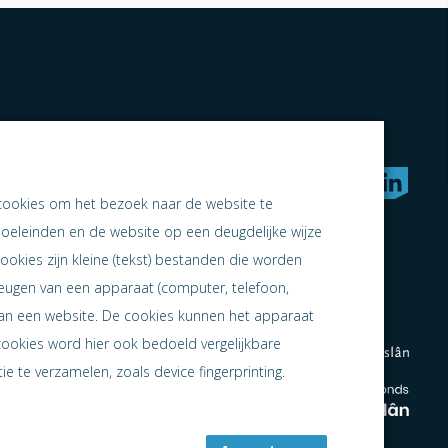
rken naar samen ondernemen
cookies om het bezoek naar de website te
doeleinden en de website op een deugdelijke wijze
ookies zijn kleine (tekst) bestanden die worden
heugen van een apparaat (computer, telefoon,
 aan een website. De cookies kunnen het apparaat
cookies word hier ook bedoeld vergelijkbare
e te verzamelen, zoals device fingerprinting.
en
en