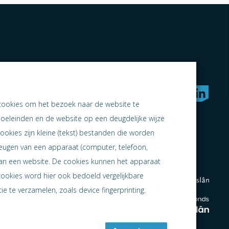
rken naar samen ondernemen
cookies om het bezoek naar de website te
doeleinden en de website op een deugdelijke wijze
ookies zijn kleine (tekst) bestanden die worden
heugen van een apparaat (computer, telefoon,
 aan een website. De cookies kunnen het apparaat
cookies word hier ook bedoeld vergelijkbare
e te verzamelen, zoals device fingerprinting.
en
en