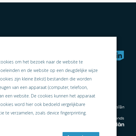
rken naar samen ondernemen
cookies om het bezoek naar de website te
doeleinden en de website op een deugdelijke wijze
ookies zijn kleine (tekst) bestanden die worden
heugen van een apparaat (computer, telefoon,
 aan een website. De cookies kunnen het apparaat
cookies word hier ook bedoeld vergelijkbare
e te verzamelen, zoals device fingerprinting.
en
en