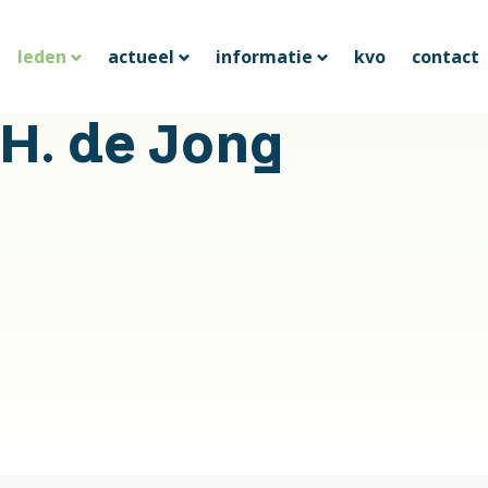
leden
actueel
informatie
kvo
contact
 H. de Jong