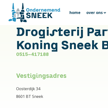
home
over ons
Drogisterij Pa
Koning Sneek B
0515-417188
Vestigingsadres
Oosterdijk 34
8601 BT Sneek