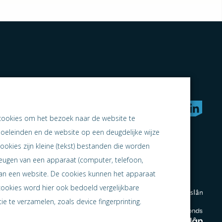
rken naar samen ondernemen
cookies om het bezoek naar de website te
doeleinden en de website op een deugdelijke wijze
ookies zijn kleine (tekst) bestanden die worden
heugen van een apparaat (computer, telefoon,
 aan een website. De cookies kunnen het apparaat
cookies word hier ook bedoeld vergelijkbare
e te verzamelen, zoals device fingerprinting.
en
en