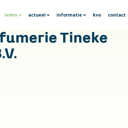
leden
actueel
informatie
kvo
contact
rfumerie Tineke
.V.