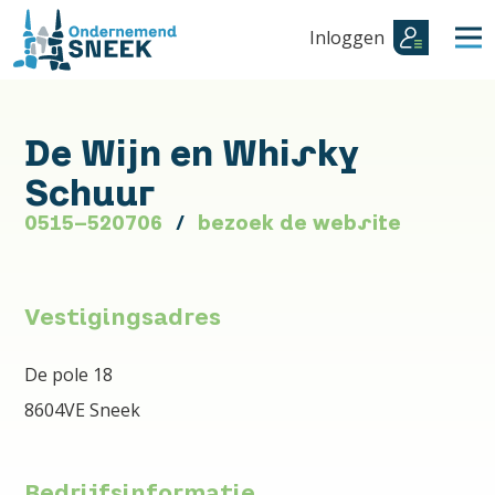
Inloggen
De Wijn en Whisky
Schuur
0515-520706
bezoek de website
Vestigingsadres
De pole 18
8604VE Sneek
Bedrijfsinformatie