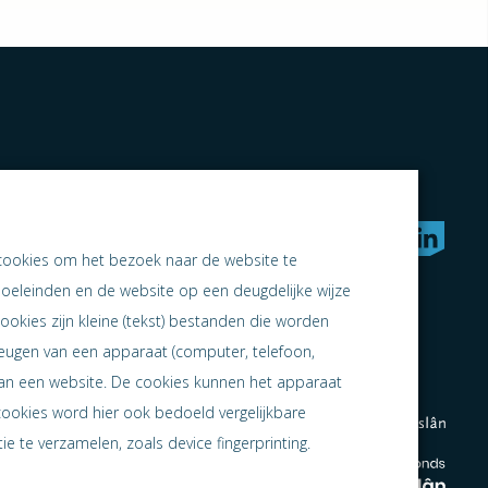
rken naar samen ondernemen
cookies om het bezoek naar de website te
doeleinden en de website op een deugdelijke wijze
ookies zijn kleine (tekst) bestanden die worden
heugen van een apparaat (computer, telefoon,
 aan een website. De cookies kunnen het apparaat
cookies word hier ook bedoeld vergelijkbare
e te verzamelen, zoals device fingerprinting.
en
en