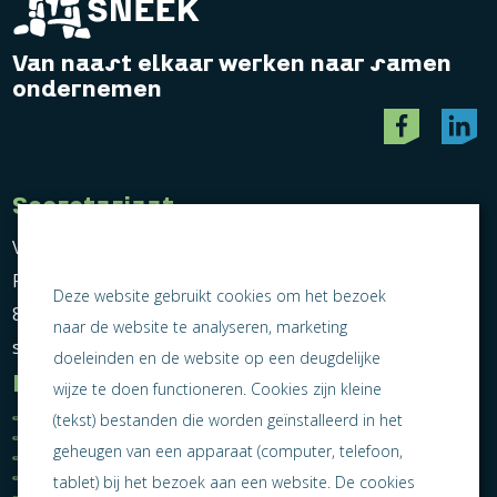
Van naast elkaar werken naar samen
ondernemen
Secretariaat
Vereniging Ondernemend Sneek
Postbus 464
Deze website gebruikt cookies om het bezoek
8600 AL Sneek
naar de website te analyseren, marketing
secretariaat@ondernemendsneek.nl
doeleinden en de website op een deugdelijke
Informatie
wijze te doen functioneren. Cookies zijn kleine
Ledenoverzicht
Nieuws
(tekst) bestanden die worden geïnstalleerd in het
Statuten
Activiteiten
geheugen van een apparaat (computer, telefoon,
Algemene voorwaarden
Lid worden
Privacy statement
Contact
tablet) bij het bezoek aan een website. De cookies