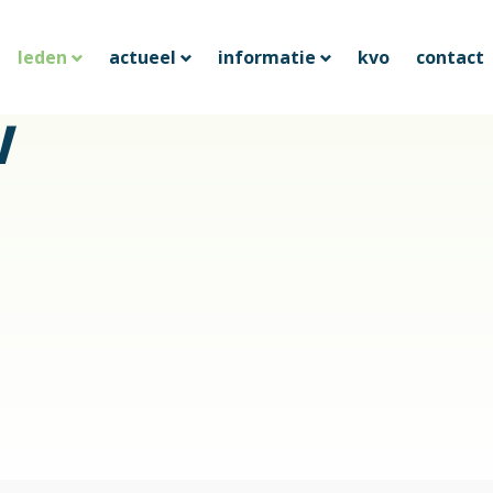
leden
actueel
informatie
kvo
contact
V