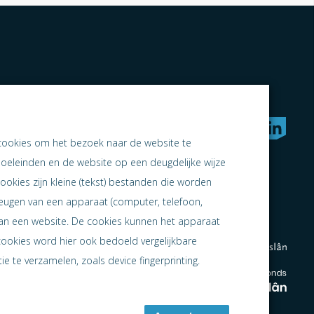
rken naar samen ondernemen
cookies om het bezoek naar de website te
doeleinden en de website op een deugdelijke wijze
ookies zijn kleine (tekst) bestanden die worden
heugen van een apparaat (computer, telefoon,
 aan een website. De cookies kunnen het apparaat
cookies word hier ook bedoeld vergelijkbare
e te verzamelen, zoals device fingerprinting.
en
en