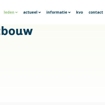
leden
actueel
informatie
kvo
contact
tbouw