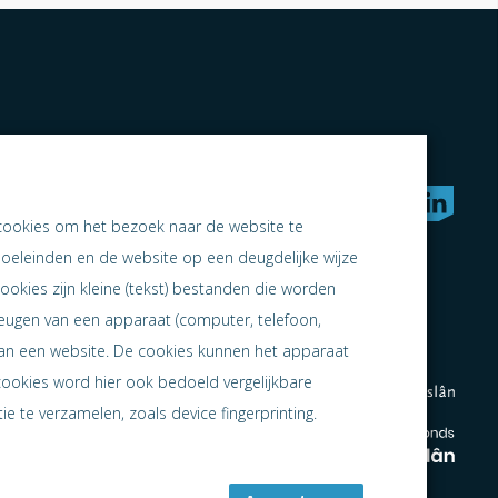
rken naar samen ondernemen
cookies om het bezoek naar de website te
doeleinden en de website op een deugdelijke wijze
ookies zijn kleine (tekst) bestanden die worden
heugen van een apparaat (computer, telefoon,
 aan een website. De cookies kunnen het apparaat
cookies word hier ook bedoeld vergelijkbare
e te verzamelen, zoals device fingerprinting.
en
en