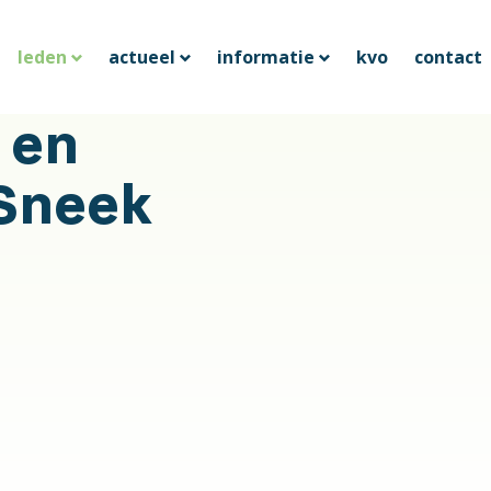
leden
actueel
informatie
kvo
contact
 en
Sneek