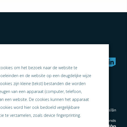
rken naar samen ondernemen
cookies om het bezoek naar de website te
doeleinden en de website op een deugdelijke wijze
ookies zijn kleine (tekst) bestanden die worden
heugen van een apparaat (computer, telefoon,
 aan een website. De cookies kunnen het apparaat
cookies word hier ook bedoeld vergelijkbare
e te verzamelen, zoals device fingerprinting.
en
en