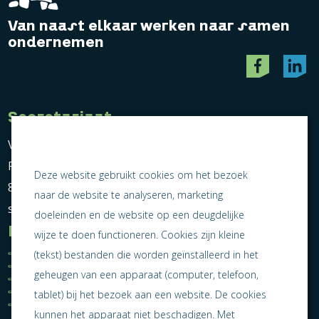
Van naast elkaar werken naar samen
ondernemen
Secretariaat
Vereniging Ondernemend Sneek
Postbus 464
Deze website gebruikt cookies om het bezoek
8600 AL Sneek
naar de website te analyseren, marketing
secretariaat@ondernemendsneek.nl
doeleinden en de website op een deugdelijke
Informatie
wijze te doen functioneren. Cookies zijn kleine
Ledenoverzicht
Nieuws
(tekst) bestanden die worden geïnstalleerd in het
Statuten
Activiteiten
geheugen van een apparaat (computer, telefoon,
Algemene voorwaarden
Lid worden
Privacy statement
Contact
tablet) bij het bezoek aan een website. De cookies
Jaarverslag 2025
kunnen het apparaat niet beschadigen. Met