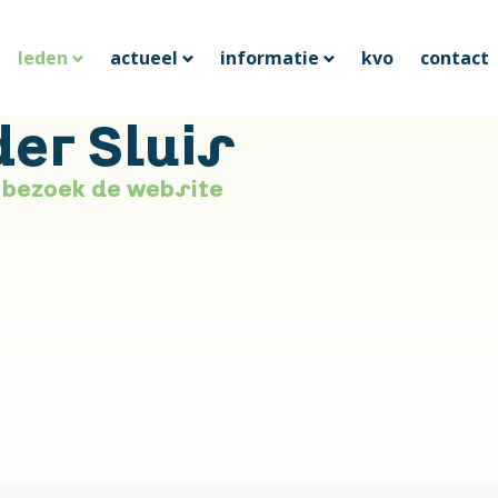
leden
actueel
informatie
kvo
contact
er Sluis
bezoek de website