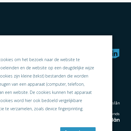
rken naar samen ondernemen
cookies om het bezoek naar de website te
doeleinden en de website op een deugdelijke wijze
ookies zijn kleine (tekst) bestanden die worden
heugen van een apparaat (computer, telefoon,
 aan een website. De cookies kunnen het apparaat
cookies word hier ook bedoeld vergelijkbare
e te verzamelen, zoals device fingerprinting.
en
en