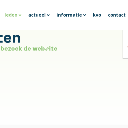
leden
actueel
informatie
kvo
contact
ten
bezoek de website