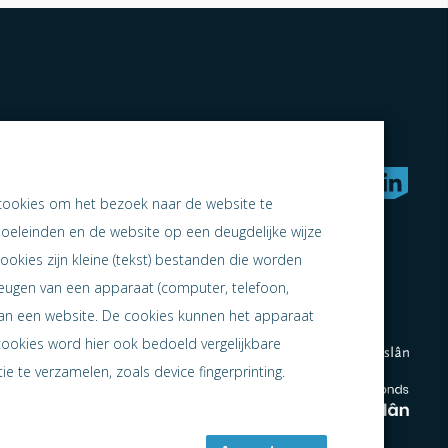
rken naar samen ondernemen
cookies om het bezoek naar de website te
doeleinden en de website op een deugdelijke wijze
ookies zijn kleine (tekst) bestanden die worden
heugen van een apparaat (computer, telefoon,
 aan een website. De cookies kunnen het apparaat
cookies word hier ook bedoeld vergelijkbare
e te verzamelen, zoals device fingerprinting.
en
en