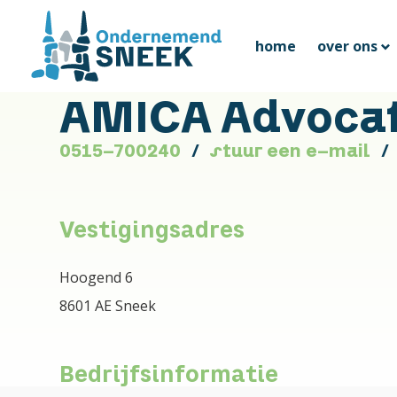
home
over ons
AMICA Advoca
0515-700240
stuur een e-mail
Vestigingsadres
Hoogend 6
8601 AE Sneek
Bedrijfsinformatie