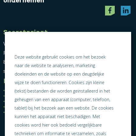
ondernemen
Secretariaat
Vereniging Ondernemend Sneek
Postbus 464
Deze website gebruikt cookies om het bezoek
8600 AL Sneek
naar de website te analyseren, marketing
secretariaat@ondernemendsneek.nl
doeleinden en de website op een deugdelijke
Informatie
wijze te doen functioneren. Cookies zijn kleine
Ledenoverzicht
Nieuws
(tekst) bestanden die worden geïnstalleerd in het
Statuten
Activiteiten
geheugen van een apparaat (computer, telefoon,
Algemene voorwaarden
Lid worden
Privacy statement
Contact
tablet) bij het bezoek aan een website. De cookies
Jaarverslag 2025
kunnen het apparaat niet beschadigen. Met
cookies word hier ook bedoeld vergelijkbare
technieken om informatie te verzamelen, zoals