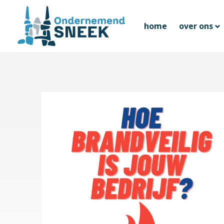
home
over ons