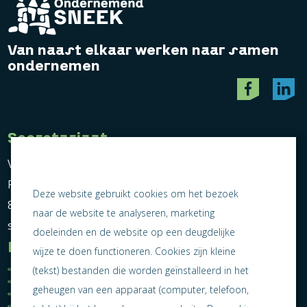
Van naast elkaar werken naar samen
ondernemen
Secretariaat
Vereniging Ondernemend Sneek
Postbus 464
Deze website gebruikt cookies om het bezoek
8600 AL Sneek
naar de website te analyseren, marketing
secretariaat@ondernemendsneek.nl
doeleinden en de website op een deugdelijke
Informatie
wijze te doen functioneren. Cookies zijn kleine
Ledenoverzicht
Nieuws
(tekst) bestanden die worden geïnstalleerd in het
Statuten
Activiteiten
geheugen van een apparaat (computer, telefoon,
Algemene voorwaarden
Lid worden
Privacy statement
Contact