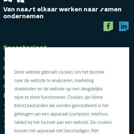
Van naast elkaar werken naar samen
ondernemen
Secretariaat
Vereniging Ondernemend Sneek
Postbus 464
Deze website gebruikt cookies om het bezoek
8600 AL Sneek
naar de website te analyseren, marketing
secretariaat@ondernemendsneek.nl
doeleinden en de website op een deugdelijke
Informatie
wijze te doen functioneren. Cookies zijn kleine
Ledenoverzicht
Nieuws
(tekst) bestanden die worden geïnstalleerd in het
Statuten
Activiteiten
geheugen van een apparaat (computer, telefoon,
Algemene voorwaarden
Lid worden
Privacy statement
Contact
tablet) bij het bezoek aan een website. De cookies
Jaarverslag 2025
kunnen het apparaat niet beschadigen. Met