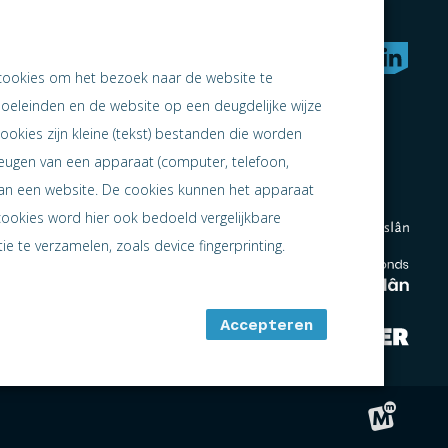
rken naar samen ondernemen
cookies om het bezoek naar de website te
doeleinden en de website op een deugdelijke wijze
ookies zijn kleine (tekst) bestanden die worden
heugen van een apparaat (computer, telefoon,
 aan een website. De cookies kunnen het apparaat
cookies word hier ook bedoeld vergelijkbare
e te verzamelen, zoals device fingerprinting.
en
en
Accepteren