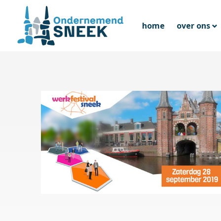
home
over ons