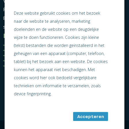
Vereniging Ondernemend Sneek
Postbus 464
Deze website gebruikt cookies om het bezoek
8600 AL Sneek
naar de website te analyseren, marketing
secretariaat@ondernemendsneek.nl
doeleinden en de website op een deugdelijke
Informatie
wijze te doen functioneren. Cookies zijn kleine
Ledenoverzicht
Nieuws
(tekst) bestanden die worden geïnstalleerd in het
Statuten
Activiteiten
geheugen van een apparaat (computer, telefoon,
Algemene voorwaarden
Lid worden
Privacy statement
Contact
tablet) bij het bezoek aan een website. De cookies
Jaarverslag 2025
kunnen het apparaat niet beschadigen. Met
cookies word hier ook bedoeld vergelijkbare
technieken om informatie te verzamelen, zoals
device fingerprinting.
Accepteren