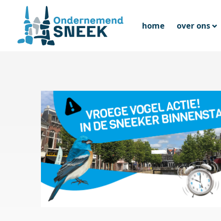
home
over ons