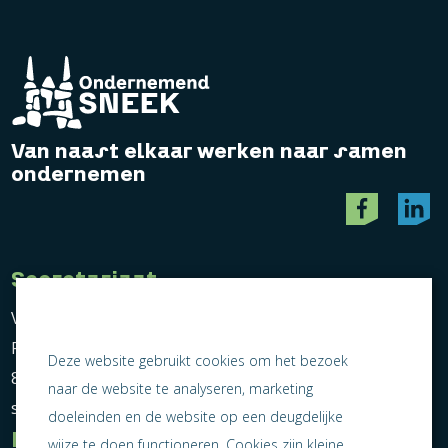
Van naast elkaar werken naar samen
ondernemen
Secretariaat
Vereniging Ondernemend Sneek
Postbus 464
Deze website gebruikt cookies om het bezoek
8600 AL Sneek
naar de website te analyseren, marketing
secretariaat@ondernemendsneek.nl
doeleinden en de website op een deugdelijke
Informatie
wijze te doen functioneren. Cookies zijn kleine