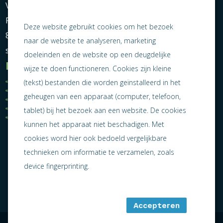
Vereniging Ondernemend Sneek
Postbus 464
Deze website gebruikt cookies om het bezoek
8600 AL Sneek
naar de website te analyseren, marketing
secretariaat@ondernemendsneek.nl
doeleinden en de website op een deugdelijke
Informatie
wijze te doen functioneren. Cookies zijn kleine
Ledenoverzicht
Nieuws
(tekst) bestanden die worden geïnstalleerd in het
Statuten
Activiteiten
geheugen van een apparaat (computer, telefoon,
Algemene voorwaarden
Lid worden
Privacy statement
Contact
tablet) bij het bezoek aan een website. De cookies
Jaarverslag 2025
kunnen het apparaat niet beschadigen. Met
cookies word hier ook bedoeld vergelijkbare
technieken om informatie te verzamelen, zoals
device fingerprinting.
Accepteren