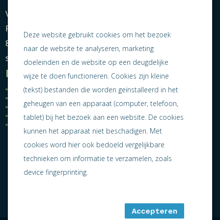
Vereniging Ondernemend Sneek
Postbus 464
Deze website gebruikt cookies om het bezoek
8600 AL Sneek
naar de website te analyseren, marketing
secretariaat@ondernemendsneek.nl
doeleinden en de website op een deugdelijke
Informatie
wijze te doen functioneren. Cookies zijn kleine
Ledenoverzicht
Nieuws
(tekst) bestanden die worden geïnstalleerd in het
Statuten
Activiteiten
geheugen van een apparaat (computer, telefoon,
Algemene voorwaarden
Lid worden
Privacy statement
Contact
tablet) bij het bezoek aan een website. De cookies
Jaarverslag 2025
kunnen het apparaat niet beschadigen. Met
cookies word hier ook bedoeld vergelijkbare
technieken om informatie te verzamelen, zoals
device fingerprinting.
Accepteren