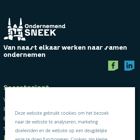
Van naast elkaar werken naar samen
ondernemen
Secretariaat
Vereniging Ondernemend Sneek
Postbus 464
Deze website gebruikt cookies om het bezoek
8600 AL Sneek
naar de website te analyseren, marketing
secretariaat@ondernemendsneek.nl
doeleinden en de website op een deugdelijke
Informatie
wijze te doen functioneren. Cookies zijn kleine