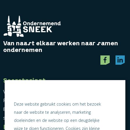
Van naast elkaar werken naar samen
ondernemen
Secretariaat
Vereniging Ondernemend Sneek
Postbus 464
Deze website gebruikt cookies om het bezoek
8600 AL Sneek
naar de website te analyseren, marketing
secretariaat@ondernemendsneek.nl
doeleinden en de website op een deugdelijke
Informatie
wijze te doen functioneren. Cookies zijn kleine