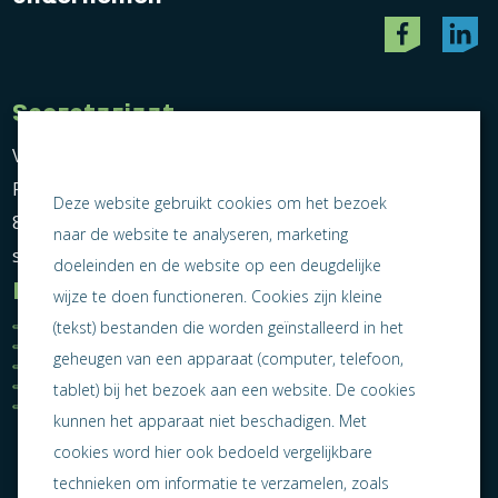
Secretariaat
Vereniging Ondernemend Sneek
Postbus 464
Deze website gebruikt cookies om het bezoek
8600 AL Sneek
naar de website te analyseren, marketing
secretariaat@ondernemendsneek.nl
doeleinden en de website op een deugdelijke
Informatie
wijze te doen functioneren. Cookies zijn kleine
Ledenoverzicht
Nieuws
(tekst) bestanden die worden geïnstalleerd in het
Statuten
Activiteiten
geheugen van een apparaat (computer, telefoon,
Algemene voorwaarden
Lid worden
Privacy statement
Contact
tablet) bij het bezoek aan een website. De cookies
Jaarverslag 2025
kunnen het apparaat niet beschadigen. Met
cookies word hier ook bedoeld vergelijkbare
technieken om informatie te verzamelen, zoals