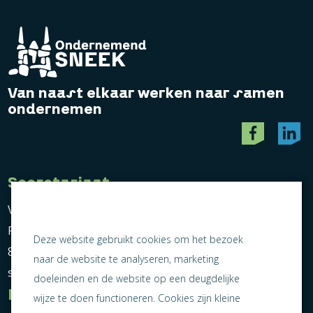
Van naast elkaar werken naar samen
ondernemen
Secretariaat
Vereniging Ondernemend Sneek
Postbus 464
Deze website gebruikt cookies om het bezoek
8600 AL Sneek
naar de website te analyseren, marketing
secretariaat@ondernemendsneek.nl
doeleinden en de website op een deugdelijke
Informatie
wijze te doen functioneren. Cookies zijn kleine