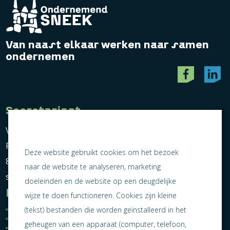
Van naast elkaar werken naar samen
ondernemen
Secretariaat
Vereniging Ondernemend Sneek
Postbus 464
Deze website gebruikt cookies om het bezoek
8600 AL Sneek
naar de website te analyseren, marketing
secretariaat@ondernemendsneek.nl
doeleinden en de website op een deugdelijke
Informatie
wijze te doen functioneren. Cookies zijn kleine
Ledenoverzicht
Nieuws
(tekst) bestanden die worden geïnstalleerd in het
Statuten
Activiteiten
geheugen van een apparaat (computer, telefoon,
Algemene voorwaarden
Lid worden