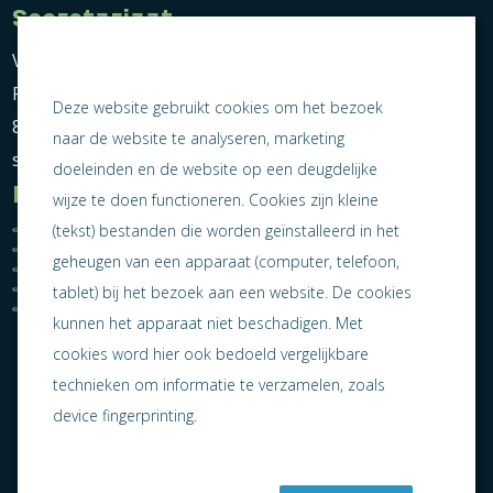
Secretariaat
Vereniging Ondernemend Sneek
Postbus 464
Deze website gebruikt cookies om het bezoek
8600 AL Sneek
naar de website te analyseren, marketing
secretariaat@ondernemendsneek.nl
doeleinden en de website op een deugdelijke
Informatie
wijze te doen functioneren. Cookies zijn kleine
Ledenoverzicht
Nieuws
(tekst) bestanden die worden geïnstalleerd in het
Statuten
Activiteiten
geheugen van een apparaat (computer, telefoon,
Algemene voorwaarden
Lid worden
Privacy statement
Contact
tablet) bij het bezoek aan een website. De cookies
Jaarverslag 2025
kunnen het apparaat niet beschadigen. Met
cookies word hier ook bedoeld vergelijkbare
technieken om informatie te verzamelen, zoals
device fingerprinting.