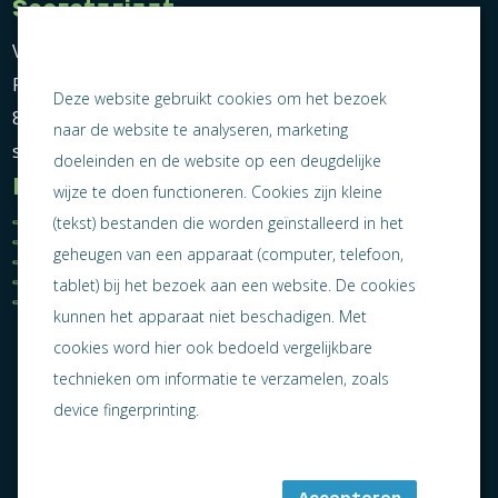
Secretariaat
Vereniging Ondernemend Sneek
Postbus 464
Deze website gebruikt cookies om het bezoek
8600 AL Sneek
naar de website te analyseren, marketing
secretariaat@ondernemendsneek.nl
doeleinden en de website op een deugdelijke
Informatie
wijze te doen functioneren. Cookies zijn kleine
Ledenoverzicht
Nieuws
(tekst) bestanden die worden geïnstalleerd in het
Statuten
Activiteiten
geheugen van een apparaat (computer, telefoon,
Algemene voorwaarden
Lid worden
Privacy statement
Contact
tablet) bij het bezoek aan een website. De cookies
Jaarverslag 2025
kunnen het apparaat niet beschadigen. Met
cookies word hier ook bedoeld vergelijkbare
technieken om informatie te verzamelen, zoals
device fingerprinting.
Accepteren