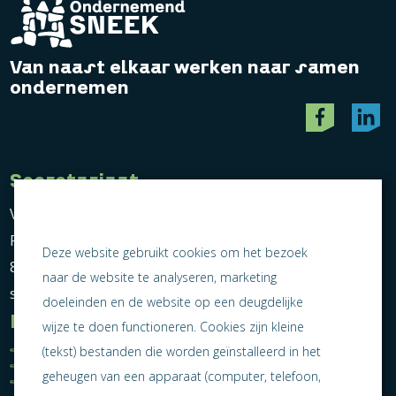
Van naast elkaar werken naar samen
ondernemen
Secretariaat
Vereniging Ondernemend Sneek
Postbus 464
Deze website gebruikt cookies om het bezoek
8600 AL Sneek
naar de website te analyseren, marketing
secretariaat@ondernemendsneek.nl
doeleinden en de website op een deugdelijke
Informatie
wijze te doen functioneren. Cookies zijn kleine
Ledenoverzicht
Nieuws
(tekst) bestanden die worden geïnstalleerd in het
Statuten
Activiteiten
geheugen van een apparaat (computer, telefoon,
Algemene voorwaarden
Lid worden