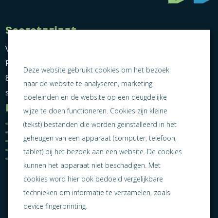
Secretariaat
Vereniging Ondernemend Sneek
Postbus 464
Deze website gebruikt cookies om het bezoek
8600 AL Sneek
naar de website te analyseren, marketing
secretariaat@ondernemendsneek.nl
doeleinden en de website op een deugdelijke
Informatie
wijze te doen functioneren. Cookies zijn kleine
Ledenoverzicht
Nieuws
(tekst) bestanden die worden geïnstalleerd in het
Statuten
Activiteiten
geheugen van een apparaat (computer, telefoon,
Algemene voorwaarden
Lid worden
Privacy statement
Contact
tablet) bij het bezoek aan een website. De cookies
Jaarverslag 2025
kunnen het apparaat niet beschadigen. Met
cookies word hier ook bedoeld vergelijkbare
technieken om informatie te verzamelen, zoals
device fingerprinting.