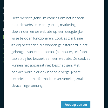
Vereniging Ondernemend Sneek
Postbus 464
Deze website gebruikt cookies om het bezoek
8600 AL Sneek
naar de website te analyseren, marketing
secretariaat@ondernemendsneek.nl
doeleinden en de website op een deugdelijke
Informatie
wijze te doen functioneren. Cookies zijn kleine
Ledenoverzicht
Nieuws
(tekst) bestanden die worden geïnstalleerd in het
Statuten
Activiteiten
geheugen van een apparaat (computer, telefoon,
Algemene voorwaarden
Lid worden
Privacy statement
Contact
tablet) bij het bezoek aan een website. De cookies
Jaarverslag 2025
kunnen het apparaat niet beschadigen. Met
cookies word hier ook bedoeld vergelijkbare
technieken om informatie te verzamelen, zoals
device fingerprinting.
Accepteren