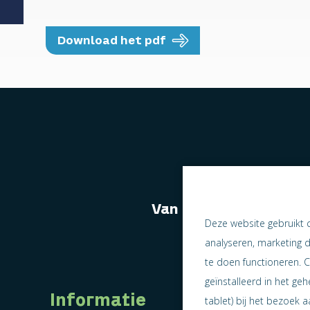
Download het pdf
Van naast elkaar we
Deze website gebruikt 
analyseren, marketing 
te doen functioneren. C
geïnstalleerd in het ge
Informatie
tablet) bij het bezoek