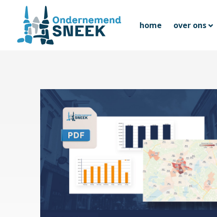
home
over ons