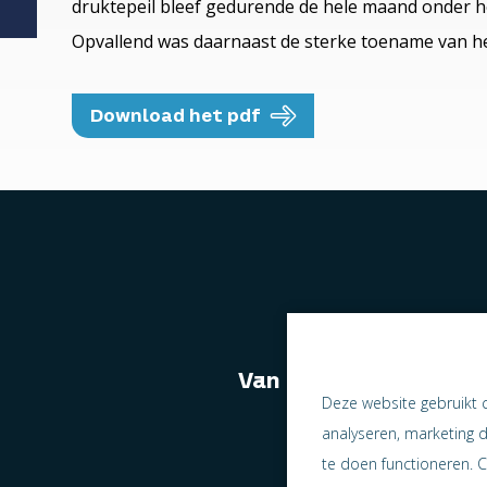
druktepeil bleef gedurende de hele maand onder he
Opvallend was daarnaast de sterke toename van he
Download het pdf
Van naast elkaar we
Deze website gebruikt 
analyseren, marketing 
te doen functioneren. C