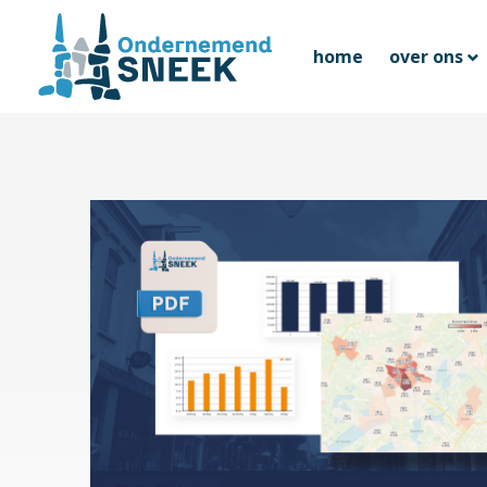
home
over ons