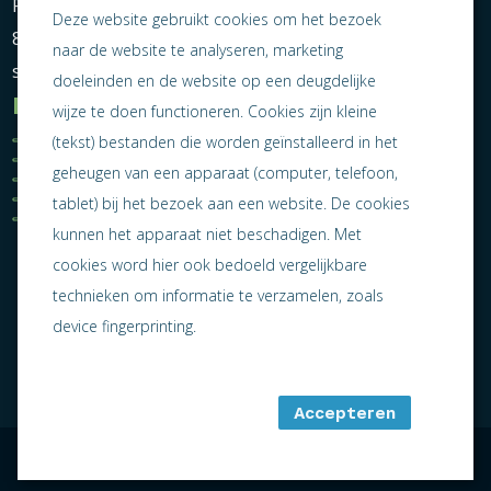
Postbus 464
Deze website gebruikt cookies om het bezoek
8600 AL Sneek
naar de website te analyseren, marketing
secretariaat@ondernemendsneek.nl
doeleinden en de website op een deugdelijke
Informatie
wijze te doen functioneren. Cookies zijn kleine
Ledenoverzicht
Nieuws
(tekst) bestanden die worden geïnstalleerd in het
Statuten
Activiteiten
geheugen van een apparaat (computer, telefoon,
Algemene voorwaarden
Lid worden
Privacy statement
Contact
tablet) bij het bezoek aan een website. De cookies
Jaarverslag 2025
kunnen het apparaat niet beschadigen. Met
cookies word hier ook bedoeld vergelijkbare
technieken om informatie te verzamelen, zoals
device fingerprinting.
Accepteren
algemene voorwaarden
sitemap