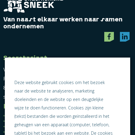
Van naast elkaar werken naar samen
ondernemen
Secretariaat
Vereniging Ondernemend Sneek
Postbus 464
Deze website gebruikt cookies om het bezoek
8600 AL Sneek
naar de website te analyseren, marketing
secretariaat@ondernemendsneek.nl
doeleinden en de website op een deugdelijke
Informatie
wijze te doen functioneren. Cookies zijn kleine
Ledenoverzicht
Nieuws
(tekst) bestanden die worden geïnstalleerd in het
Statuten
Activiteiten
geheugen van een apparaat (computer, telefoon,
Algemene voorwaarden
Lid worden
Privacy statement
Contact
tablet) bij het bezoek aan een website. De cookies