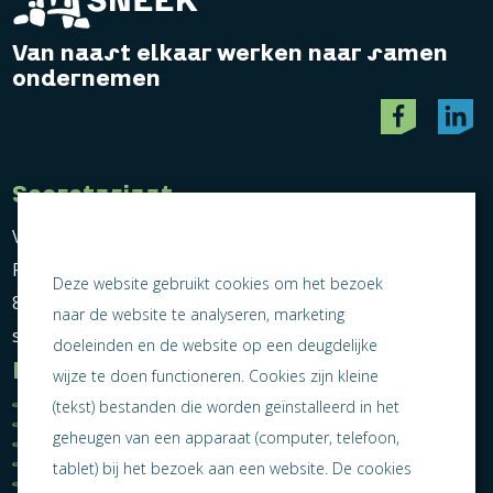
Van naast elkaar werken naar samen
ondernemen
Secretariaat
Vereniging Ondernemend Sneek
Postbus 464
Deze website gebruikt cookies om het bezoek
8600 AL Sneek
naar de website te analyseren, marketing
secretariaat@ondernemendsneek.nl
doeleinden en de website op een deugdelijke
Informatie
wijze te doen functioneren. Cookies zijn kleine
Ledenoverzicht
Nieuws
(tekst) bestanden die worden geïnstalleerd in het
Statuten
Activiteiten
geheugen van een apparaat (computer, telefoon,
Algemene voorwaarden
Lid worden
Privacy statement
Contact
tablet) bij het bezoek aan een website. De cookies
Jaarverslag 2025