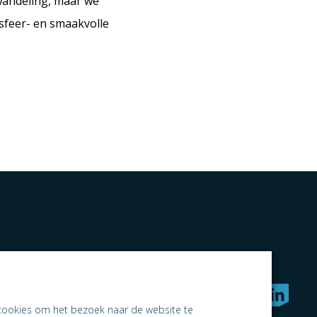
wandeling, maar we
 sfeer- en smaakvolle
rken naar samen ondernemen
cookies om het bezoek naar de website te