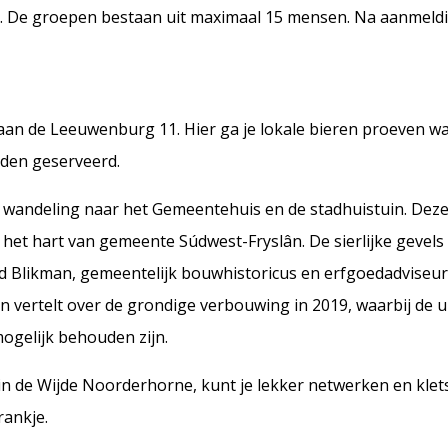
. De groepen bestaan uit maximaal 15 mensen. Na aanmeldi
an de Leeuwenburg 11. Hier ga je lokale bieren proeven w
rden geserveerd.
 wandeling naar het Gemeentehuis en de stadhuistuin. Deze
 het hart van gemeente Súdwest-Fryslân. De sierlijke gevels z
d Blikman, gemeentelijk bouwhistoricus en erfgoedadviseur, 
en vertelt over de grondige verbouwing in 2019, waarbij de
ogelijk behouden zijn.
’ in de Wijde Noorderhorne, kunt je lekker netwerken en kle
rankje.