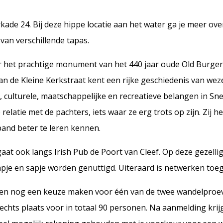
ade 24. Bij deze hippe locatie aan het water ga je meer ov
van verschillende tapas.
r het prachtige monument van het 440 jaar oude Old Burger
n de Kleine Kerkstraat kent een rijke geschiedenis van wez
e, culturele, maatschappelijke en recreatieve belangen in Sn
elatie met de pachters, iets waar ze erg trots op zijn. Zij 
pand beter te leren kennen.
aat ook langs Irish Pub de Poort van Cleef. Op deze gezelli
pje en sapje worden genuttigd. Uiteraard is netwerken toe
een nog een keuze maken voor één van de twee wandelproev
chts plaats voor in totaal 90 personen. Na aanmelding krijg