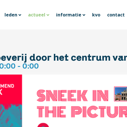
leden
actueel
informatie
kvo
contact
verij door het centrum va
0:00 - 0:00