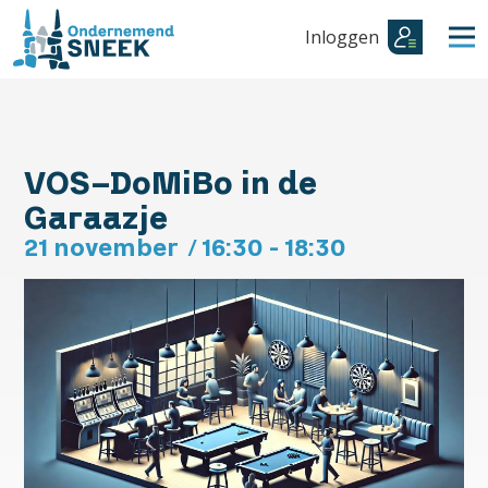
Inloggen
VOS-DoMiBo in de
Garaazje
21 november
/
16:30 - 18:30