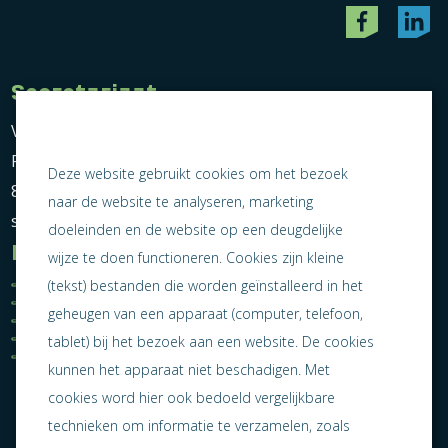
Secretariaat
Vereniging Ondernemend Sneek
Postbus 464
Deze website gebruikt cookies om het bezoek
8600 AL Sneek
naar de website te analyseren, marketing
secretariaat@ondernemendsneek.nl
doeleinden en de website op een deugdelijke
Informatie
wijze te doen functioneren. Cookies zijn kleine
Ledenoverzicht
Nieuws
(tekst) bestanden die worden geïnstalleerd in het
Statuten
Activiteiten
geheugen van een apparaat (computer, telefoon,
Algemene voorwaarden
Lid worden
Privacy statement
Contact
tablet) bij het bezoek aan een website. De cookies
Jaarverslag 2025
kunnen het apparaat niet beschadigen. Met
cookies word hier ook bedoeld vergelijkbare
technieken om informatie te verzamelen, zoals