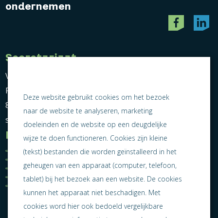
ondernemen
Secretariaat
Vereniging Ondernemend Sneek
Postbus 464
Deze website gebruikt cookies om het bezoek
8600 AL Sneek
naar de website te analyseren, marketing
secretariaat@ondernemendsneek.nl
doeleinden en de website op een deugdelijke
Informatie
wijze te doen functioneren. Cookies zijn kleine
Ledenoverzicht
Nieuws
(tekst) bestanden die worden geïnstalleerd in het
Statuten
Activiteiten
geheugen van een apparaat (computer, telefoon,
Algemene voorwaarden
Lid worden
Privacy statement
Contact
tablet) bij het bezoek aan een website. De cookies
Jaarverslag 2025
kunnen het apparaat niet beschadigen. Met
cookies word hier ook bedoeld vergelijkbare