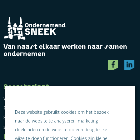
Van naast elkaar werken naar samen
ondernemen
Secretariaat
Vereniging Ondernemend Sneek
Postbus 464
Deze website gebruikt cookies om het bezoek
8600 AL Sneek
naar de website te analyseren, marketing
secretariaat@ondernemendsneek.nl
doeleinden en de website op een deugdelijke
Informatie
wijze te doen functioneren. Cookies zijn kleine