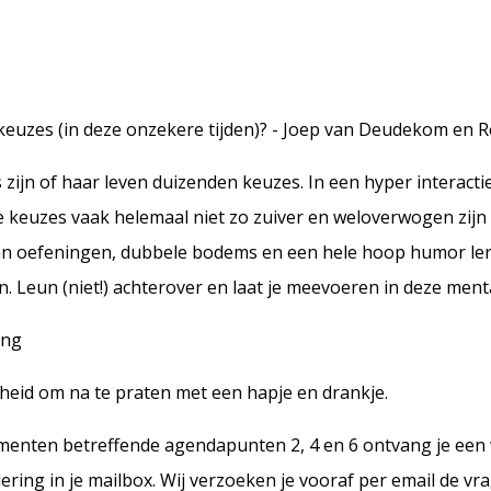
 keuzes (in deze onzekere tijden)? - Joep van Deudekom en 
 zijn of haar leven duizenden keuzes. In een hyper interact
e keuzes vaak helemaal niet zo zuiver en weloverwogen zijn 
n oefeningen, dubbele bodems en een hele hoop humor leren
n. Leun (niet!) achterover en laat je meevoeren in deze ment
ing
nheid om na te praten met een hapje en drankje.
umenten betreffende agendapunten 2, 4 en 6 ontvang je een
ing in je mailbox. Wij verzoeken je vooraf per email de v