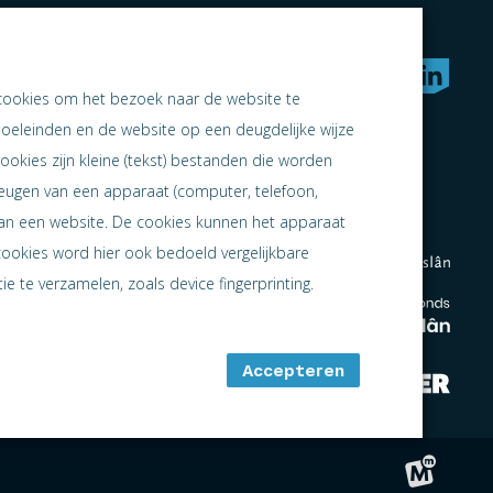
rken naar samen ondernemen
cookies om het bezoek naar de website te
doeleinden en de website op een deugdelijke wijze
ookies zijn kleine (tekst) bestanden die worden
heugen van een apparaat (computer, telefoon,
 aan een website. De cookies kunnen het apparaat
cookies word hier ook bedoeld vergelijkbare
e te verzamelen, zoals device fingerprinting.
en
en
Accepteren