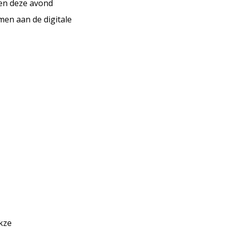
den deze avond
men aan de digitale
kze