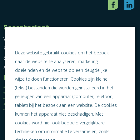
Secretariaat
Vereniging Ondernemend Sneek
Postbus 464
Deze website gebruikt cookies om het bezoek
8600 AL Sneek
naar de website te analyseren, marketing
secretariaat@ondernemendsneek.nl
doeleinden en de website op een deugdelijke
Informatie
wijze te doen functioneren. Cookies zijn kleine
Ledenoverzicht
Nieuws
(tekst) bestanden die worden geïnstalleerd in het
Statuten
Activiteiten
geheugen van een apparaat (computer, telefoon,
Algemene voorwaarden
Lid worden
Privacy statement
Contact
tablet) bij het bezoek aan een website. De cookies
Jaarverslag 2025
kunnen het apparaat niet beschadigen. Met
cookies word hier ook bedoeld vergelijkbare
technieken om informatie te verzamelen, zoals