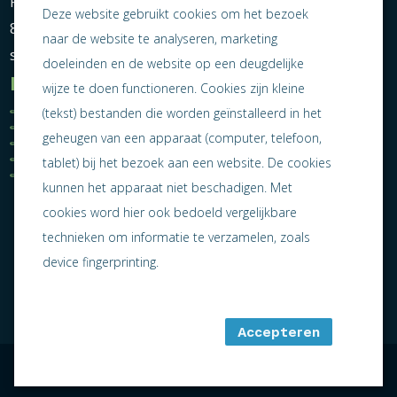
Postbus 464
Deze website gebruikt cookies om het bezoek
8600 AL Sneek
naar de website te analyseren, marketing
secretariaat@ondernemendsneek.nl
doeleinden en de website op een deugdelijke
Informatie
wijze te doen functioneren. Cookies zijn kleine
Ledenoverzicht
Nieuws
(tekst) bestanden die worden geïnstalleerd in het
Statuten
Activiteiten
geheugen van een apparaat (computer, telefoon,
Algemene voorwaarden
Lid worden
Privacy statement
Contact
tablet) bij het bezoek aan een website. De cookies
Jaarverslag 2025
kunnen het apparaat niet beschadigen. Met
cookies word hier ook bedoeld vergelijkbare
technieken om informatie te verzamelen, zoals
device fingerprinting.
Accepteren
algemene voorwaarden
sitemap